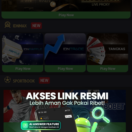
Play Now
NEW
IDNMAX
Play Now
Play Now
Play Now
NEW
SPORTBOOK