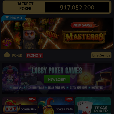
JACKPOT
© 2026 chip88.cc. All Rights Reserved | 18+
917,052,200
POKER
Lihat Semua
PROMO
POKER