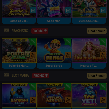
Lamp of Cor...
Soda Man
2026 GOLDEN...
PRAGMATIC
Lihat Semua
PROMO
Poker88 Mah...
Super Serge
Hearts of V...
SLOT MANIA
Lihat Semua
PROMO