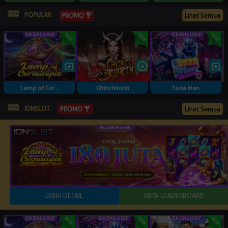
POPULAR
Lihat Semua
PROMO
Lamp of Cor...
Chinchirorin
Soda Man
IDNSLOT
Lihat Semua
PROMO