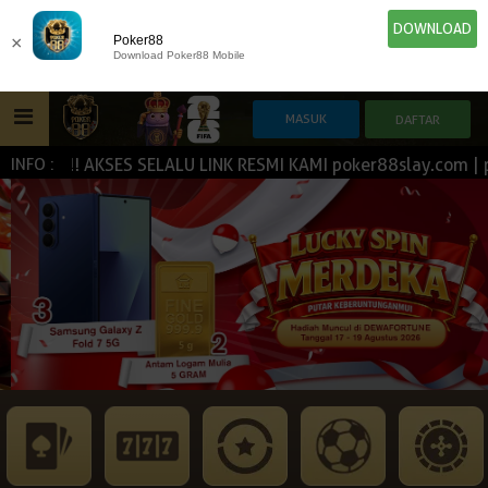
DOWNLOAD
×
Poker88
Download Poker88 Mobile
H !!! AKSES SELALU LINK RESMI KAMI poker88slay.com | pk8
INFO :
HOME
IDN E-LOTTERY
POKER
SLOT GAME
NEW
NEW
SPORTBOOK
LIVE CASINO
IDNLIVE
NEW
ESPORTS
TOGEL
ARCADE
NEW
NEW
NEW
TEMBAK IKAN
IDNRAFFLE
IDNTRADE