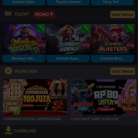
Satoshi Spins
Psycho Heroes
Tipsy Yeti ...
PGSOFT
Lihat Semua
PROMO
Monkeys Wil...
Tornado Ram...
Zombie Blas...
Lihat Semua
PROMOTION
TURNAMEN SPECIAL KEMERDEKAAN
CASH DROP GAME EKSKLUSIF
DOWNLOAD