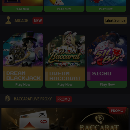
Lihat Semua
NEW
ARCADE
Play Now
Play Now
Play Now
BACCARAT LIVE PROXY
PROMO