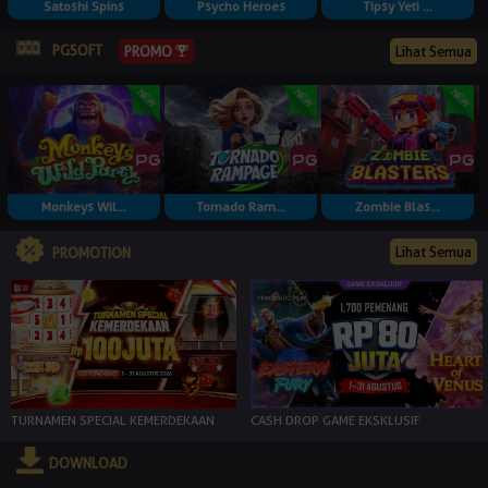
Satoshi Spins
Psycho Heroes
Tipsy Yeti ...
PGSOFT
PROMO
Lihat Semua
Monkeys Wil...
Tornado Ram...
Zombie Blas...
Lihat Semua
PROMOTION
TURNAMEN SPECIAL KEMERDEKAAN
CASH DROP GAME EKSKLUSIF
DOWNLOAD