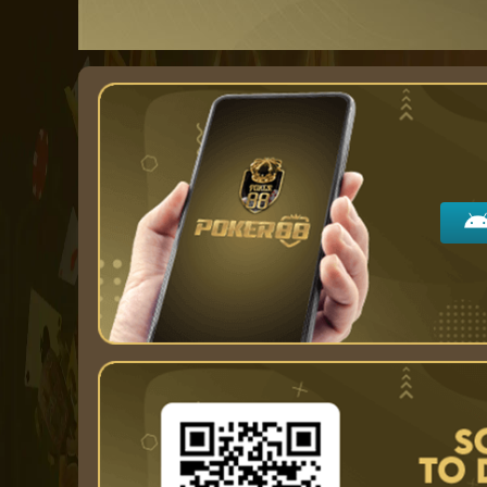
INFO
POKER88
Link
Alternatif
Download
Aplikasi
Mobile