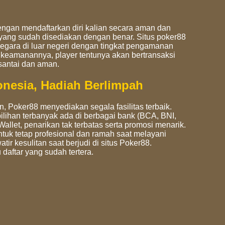
gan mendaftarkan diri kalian secara aman dan
yang sudah disediakan dengan benar. Situs poker88
 negara di luar negeri dengan tingkat pengamanan
ga keamanannya, player tentunya akan bertransaksi
santai dan aman.
donesia, Hadiah Berlimpah
 Poker88 menyediakan segala fasilitas terbaik.
pilihan terbanyak ada di berbagai bank (BCA, BNI,
llet, penarikan tak terbatas serta promosi menarik.
 untuk tetap profesional dan ramah saat melayani
r kesulitan saat berjudi di situs Poker88.
daftar yang sudah tertera.