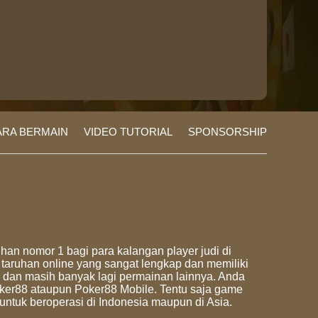
ARA BERMAIN
VIDEO TUTORIAL
SPONSORSHIP
lihan nomor 1 bagi para kalangan player judi di
taruhan online yang sangat lengkap dan memiliki
kan dan masih banyak lagi permainan lainnya. Anda
ker88 ataupun Poker88 Mobile. Tentu saja game
untuk beroperasi di Indonesia maupun di Asia.